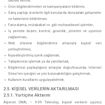
destek verme;
Ürün bilgilendirmeleri ve kampanyaların bildirimi;
Satış yaptığı ürünlerle ilgili konularda dünyadaki gelişmeler
ve haberlerin bildirilmesi.
Faturalama, mütabakat vs. gibi muhasebesel işlemler;
İş yerinde düzen, kontrol, güvenlik, yönetim ve uyumun
sağlanması,
Web sitesine bilgilendirme amacıyla kişisel veri
yerleştirilmesi,
Kişiselleştirilmiş içerik sağlamak,
Taleplerinizi işlemek ya da yanıtlamak,
Bilgilerinizi paylaştığınız amaçlar doğrultusunda; İnternet
Sitesi’nin içeriğini ve yön bulunabilirliğini geliştirmek,
Kullanım kurallarını uygulayabilmek.
2.5. KİŞİSEL VERİLERİN AKTARILMASI
2.5.1. Yurtiçine Aktarım
Alperen ÜNAL – 9.09 Teknoloji, kişisel verilerin üçüncü