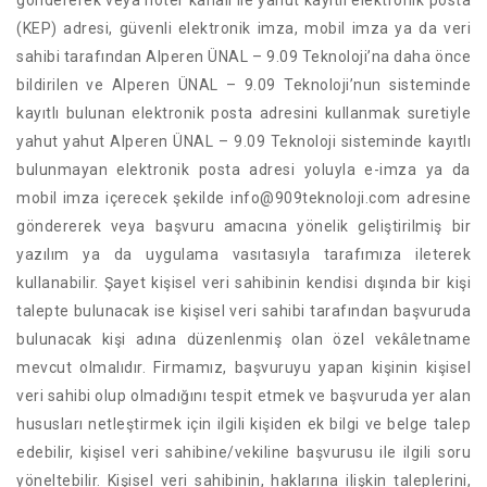
göndererek veya noter kanalı ile yahut kayıtlı elektronik posta
(KEP) adresi, güvenli elektronik imza, mobil imza ya da veri
sahibi tarafından Alperen ÜNAL – 9.09 Teknoloji’na daha önce
bildirilen ve Alperen ÜNAL – 9.09 Teknoloji’nun sisteminde
kayıtlı bulunan elektronik posta adresini kullanmak suretiyle
yahut yahut Alperen ÜNAL – 9.09 Teknoloji sisteminde kayıtlı
bulunmayan elektronik posta adresi yoluyla e-imza ya da
mobil imza içerecek şekilde info@909teknoloji.com adresine
göndererek veya başvuru amacına yönelik geliştirilmiş bir
yazılım ya da uygulama vasıtasıyla tarafımıza ileterek
kullanabilir. Şayet kişisel veri sahibinin kendisi dışında bir kişi
talepte bulunacak ise kişisel veri sahibi tarafından başvuruda
bulunacak kişi adına düzenlenmiş olan özel vekâletname
mevcut olmalıdır. Firmamız, başvuruyu yapan kişinin kişisel
veri sahibi olup olmadığını tespit etmek ve başvuruda yer alan
hususları netleştirmek için ilgili kişiden ek bilgi ve belge talep
edebilir, kişisel veri sahibine/vekiline başvurusu ile ilgili soru
yöneltebilir. Kişisel veri sahibinin, haklarına ilişkin taleplerini,