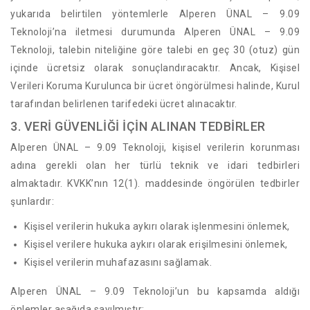
yukarıda belirtilen yöntemlerle Alperen ÜNAL – 9.09
Teknoloji’na iletmesi durumunda Alperen ÜNAL – 9.09
Teknoloji, talebin niteliğine göre talebi en geç 30 (otuz) gün
içinde ücretsiz olarak sonuçlandıracaktır. Ancak, Kişisel
Verileri Koruma Kurulunca bir ücret öngörülmesi halinde, Kurul
tarafından belirlenen tarifedeki ücret alınacaktır.
3. VERİ GÜVENLİĞİ İÇİN ALINAN TEDBİRLER
Alperen ÜNAL – 9.09 Teknoloji, kişisel verilerin korunması
adına gerekli olan her türlü teknik ve idari tedbirleri
almaktadır. KVKK’nın 12(1). maddesinde öngörülen tedbirler
şunlardır:
Kişisel verilerin hukuka aykırı olarak işlenmesini önlemek,
Kişisel verilere hukuka aykırı olarak erişilmesini önlemek,
Kişisel verilerin muhafazasını sağlamak.
Alperen ÜNAL – 9.09 Teknoloji’un bu kapsamda aldığı
önlemler aşağıda sayılmıştır: