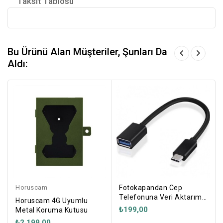
Taksit Tablosu
Bu Ürünü Alan Müşteriler, Şunları Da
Aldı:
Horuscam
Fotokapandan Cep
Telefonuna Veri Aktarımı
Horuscam 4G Uyumlu
Kablosu
₺199,00
Metal Koruma Kutusu
₺2.199,00