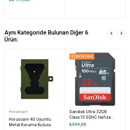
Aynı Kategoride Bulunan Diğer 6
Ürün:
STOKTA YOK
Horuscam
Sandisk Ultra 32GB
Class10 SDHC Hafıza
Horuscam 4G Uyumlu
Kartı
₺599,00
Metal Koruma Kutusu