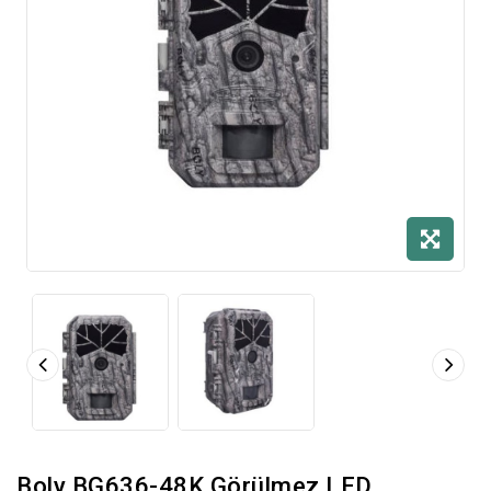
Boly BG636-48K Görülmez LED