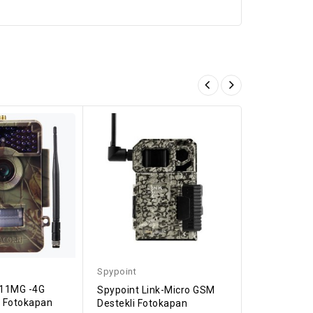
Acorn
Spypoint
511MG -4G
Keepway Ke
Spypoint Link-Micro GSM
i Fotokapan
GSM Destek
Destekli Fotokapan