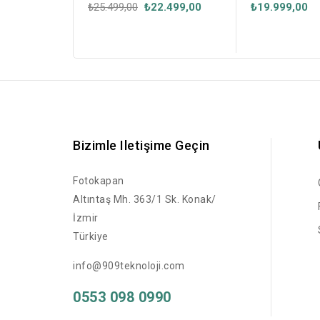
Fotokapan
₺25.499,00
₺22.499,00
₺19.999,00
Bizimle Iletişime Geçin
Fotokapan
Altıntaş Mh. 363/1 Sk. Konak/
İzmir
Türkiye
info@909teknoloji.com
0553 098 0990