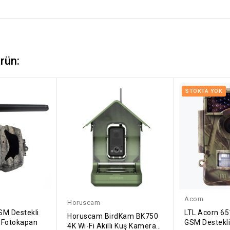
rün:
STOKTA YOK
Acorn
Horuscam
SM Destekli
LTL Acorn 6
Horuscam BirdKam BK750
 Fotokapan
GSM Destekl
4K Wi-Fi Akıllı Kuş Kamerası