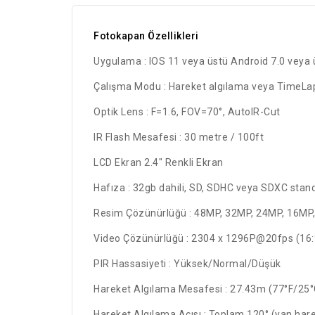
Fotokapan Özellikleri
Uygulama : IOS 11 veya üstü Android 7.0 veya 
Çalışma Modu :
Hareket algılama veya TimeLa
Optik Lens :
F=1.6, FOV=70°, AutoIR-Cut
IR Flash Mesafesi :
30 metre / 100ft
LCD Ekran
2.4" Renkli Ekran
Hafıza : 32gb dahili, SD, SDHC veya SDXC stand
Resim Çözünürlüğü :
48MP, 32MP, 24MP, 16MP
Video Çözünürlüğü :
2304 x 1296P@20fps (16:9
PIR Hassasiyeti :
Yüksek/Normal/Düşük
Hareket Algılama Mesafesi :
27.43m (77°F/25°C
Hareket Algılama Açısı :
Toplam 120° (yan harek