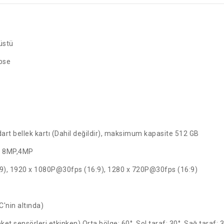
üstü
pse
art bellek kartı (Dahil değildir), maksimum kapasite 512 GB
, 8MP,4MP
), 1920 x 1080P@30fps (16:9), 1280 x 720P@30fps (16:9)
'nin altında)
et sensörleri etkinken) Orta bölge: 60°, Sol taraf: 30°, Sağ taraf: 