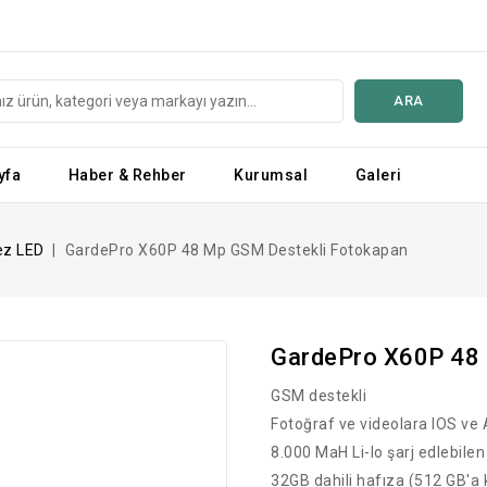
ARA
yfa
Haber & Rehber
Kurumsal
Galeri
ez LED
GardePro X60P 48 Mp GSM Destekli Fotokapan
GardePro X60P 48 
GSM destekli
Fotoğraf ve videolara IOS ve
8.000 MaH Li-Io şarj edlebile
32GB dahili hafıza (512 GB'a