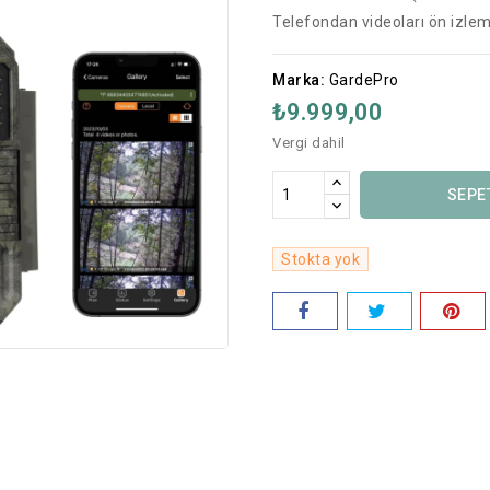
Telefondan videoları ön izle
Marka:
GardePro
₺9.999,00
Vergi dahil
SEPE
Stokta yok