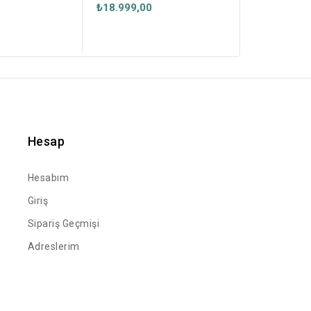
(APP Mobil
₺26.499,00
₺18.999,00
Hesap
Hesabım
Giriş
Sipariş Geçmişi
Adreslerim