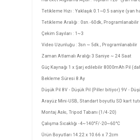
Tetikleme Hızı : Yaklaşık 0.1~0.5 saniye (yan h
Tetikleme Aralığı :
0sn.-60dk, Programlanabilir
Çekim Sayıları :
1~3
Video Uzunluğu :
3sn ~ 5dk., Programlanabilir
Zaman Atlamalı Aralığı
3 Saniye ~ 24 Saat
Güç Kaynağı
1 x Şarj edilebilir 8000mAh Pil (dah
Bekleme Süresi
8 Ay
Düşük Pil
8V - Düşük Pil (Piller bitiyor) 9V - D
Arayüz
Mini-USB, Standart boyutlu SD kart tut
Montaj
Askı, Tripod Tabanı (1/4-20)
Çalışma Sıcaklığı
-4~140°F/-20~60°C
Ürün Boyutları
14.22 x 10.66 x 7.2cm