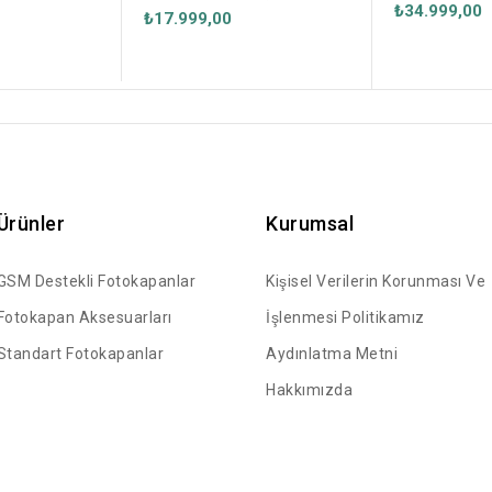
₺34.999,00
(SONY Sensör)
₺17.999,00
Ürünler
Kurumsal
GSM Destekli Fotokapanlar
Kişisel Verilerin Korunması Ve
Fotokapan Aksesuarları
İşlenmesi Politikamız
Standart Fotokapanlar
Aydınlatma Metni
Hakkımızda